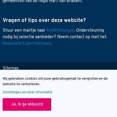
gemeenten van de regio Hart van Brabant.
Vragen of tips over deze website?
Stuur een mailtje naar
hvb@tilburg.nl
. Ondersteuning
nodig bij selectie aanbieder? Neem contact op met het
Regionale Expertiseteam
.
Sitemap
Toegankelijkheid
Wij gebruiken cookies om jouw gebruiksgemak te vergroten en de
Cookie melding
Contact
website te verbeteren.
Instellingen en meer informatie
© Wegwijzer Hart van Brabant
Ja, ik ga akkoord