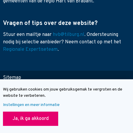
gemeenten van de regio Hart van Brabant.
Vragen of tips over deze website?
Stuur een mailtje naar
hvb@tilburg.nl
. Ondersteuning
nodig bij selectie aanbieder? Neem contact op met het
Regionale Expertiseteam
.
Sitemap
Toegankelijkheid
Wij gebruiken cookies om jouw gebruiksgemak te vergroten en de
Cookie melding
Contact
website te verbeteren.
Instellingen en meer informatie
© Wegwijzer Hart van Brabant
Ja, ik ga akkoord