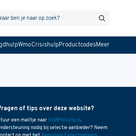
r
Zoek
gdhulp
Wmo
Crisishulp
Productcodes
Meer
Vragen of tips over deze website?
tuur een mailtje naar
hvb@tilburg.nl
.
ndersteuning nodig bij selectie aanbieder? Neem
ontact op met het
Regionale Expertiseteam
.