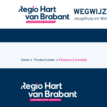
Naar hoofdinhoud
Home
»
Productcodes
»
Pleegzorg Deeltijd