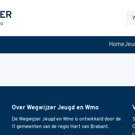
Waa
ben
je
naar
Home
Jeu
op
zoek
Over Wegwijzer Jeugd en Wmo
De Wegwijzer Jeugd en Wmo is ontwikkeld door de
S
11 gemeenten van de regio Hart van Brabant.
O
c