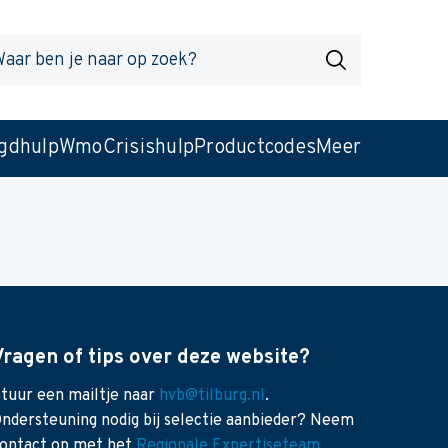
r
Zoek
gdhulp
Wmo
Crisishulp
Productcodes
Meer
Vragen of tips over deze website?
tuur een mailtje naar
hvb@tilburg.nl
.
ndersteuning nodig bij selectie aanbieder? Neem
ontact op met het
Regionale Expertiseteam
.