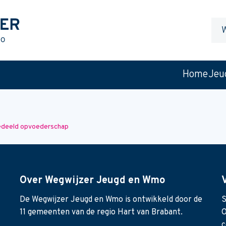
Waa
ben
je
naar
Home
Jeu
op
zoek
gedeeld opvoederschap
Over Wegwijzer Jeugd en Wmo
De Wegwijzer Jeugd en Wmo is ontwikkeld door de
S
11 gemeenten van de regio Hart van Brabant.
O
c