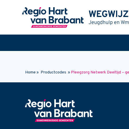
Naar hoofdinhoud
Home
»
Productcodes
»
Pleegzorg Netwerk Deeltijd – 