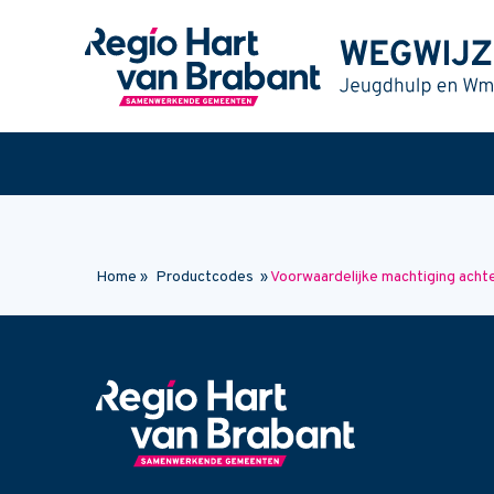
Naar hoofdinhoud
Home
»
Productcodes
»
Voorwaardelijke machtiging acht