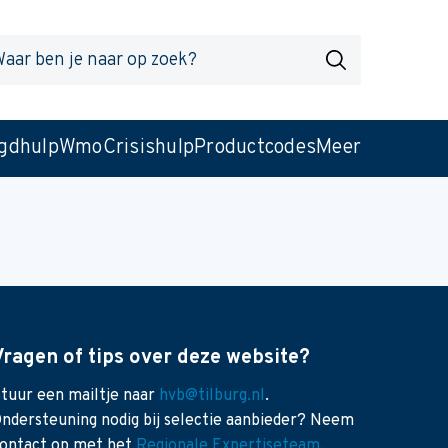
r
Zoek
gdhulp
Wmo
Crisishulp
Productcodes
Meer
Vragen of tips over deze website?
tuur een mailtje naar
hvb@tilburg.nl
.
ndersteuning nodig bij selectie aanbieder? Neem
ontact op met het
Regionale Expertiseteam
.