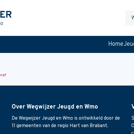
Waa
ben
je
naar
Home
Jeu
op
zoek
eraf
Over Wegwijzer Jeugd en Wmo
De Wegwijzer Jeugd en Wmo is ontwikkeld door de
S
11 gemeenten van de regio Hart van Brabant.
O
c