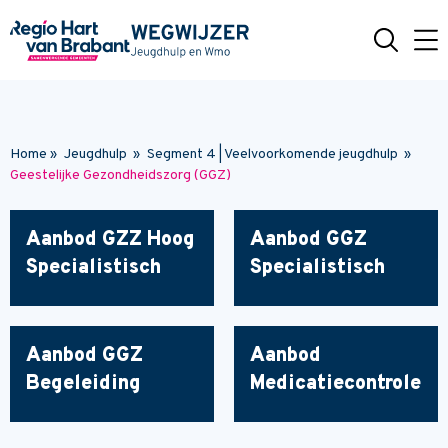
Naar hoofdinhoud
Home
»
Jeugdhulp
»
Segment 4 | Veelvoorkomende jeugdhulp
»
Geestelijke Gezondheidszorg (GGZ)
Aanbod GZZ Hoog
Aanbod GGZ
Specialistisch
Specialistisch
Aanbod GGZ
Aanbod
Begeleiding
Medicatiecontrole