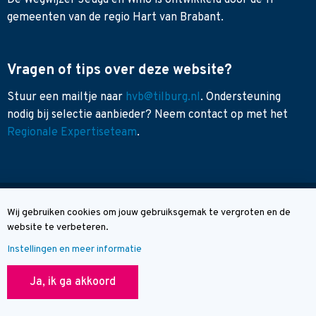
De Wegwijzer Jeugd en Wmo is ontwikkeld door de 11
gemeenten van de regio Hart van Brabant.
Vragen of tips over deze website?
Stuur een mailtje naar
hvb@tilburg.nl
. Ondersteuning
nodig bij selectie aanbieder? Neem contact op met het
Regionale Expertiseteam
.
Sitemap
Wij gebruiken cookies om jouw gebruiksgemak te vergroten en de
Cookie melding
Toegankelijkheid
website te verbeteren.
Contact
Instellingen en meer informatie
© Wegwijzer Hart van Brabant
Ja, ik ga akkoord