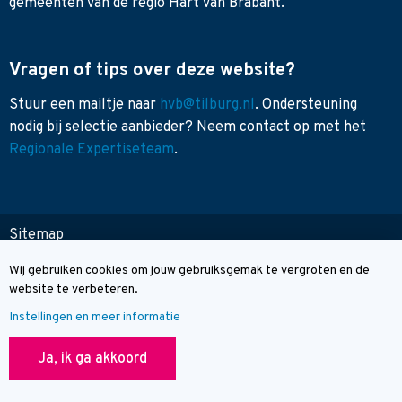
gemeenten van de regio Hart van Brabant.
Vragen of tips over deze website?
Stuur een mailtje naar
hvb@tilburg.nl
. Ondersteuning
nodig bij selectie aanbieder? Neem contact op met het
Regionale Expertiseteam
.
Sitemap
Toegankelijkheid
Wij gebruiken cookies om jouw gebruiksgemak te vergroten en de
Cookie melding
Contact
website te verbeteren.
Instellingen en meer informatie
© Wegwijzer Hart van Brabant
Ja, ik ga akkoord