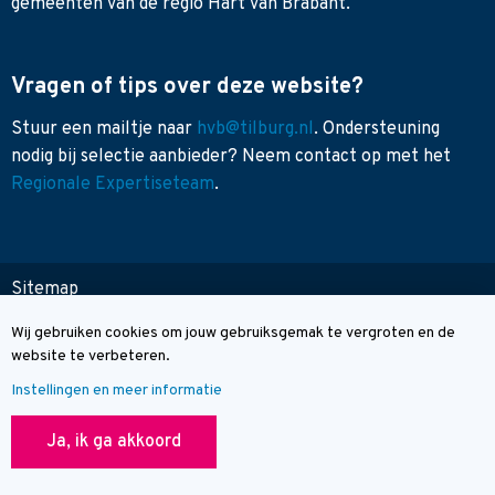
gemeenten van de regio Hart van Brabant.
Vragen of tips over deze website?
Stuur een mailtje naar
hvb@tilburg.nl
. Ondersteuning
nodig bij selectie aanbieder? Neem contact op met het
Regionale Expertiseteam
.
Sitemap
Toegankelijkheid
Wij gebruiken cookies om jouw gebruiksgemak te vergroten en de
Cookie melding
Contact
website te verbeteren.
Instellingen en meer informatie
© Wegwijzer Hart van Brabant
Ja, ik ga akkoord