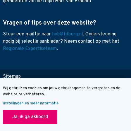
gemeenten van de regio Hart van Brabant.
Vragen of tips over deze website?
Stuur een mailtje naar
hvb@tilburg.nl
. Ondersteuning
nodig bij selectie aanbieder? Neem contact op met het
Regionale Expertiseteam
.
Sitemap
Toegankelijkheid
Wij gebruiken cookies om jouw gebruiksgemak te vergroten en de
Cookie melding
Contact
website te verbeteren.
Instellingen en meer informatie
© Wegwijzer Hart van Brabant
Ja, ik ga akkoord