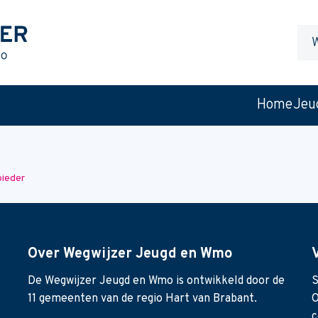
Waa
ben
je
naar
Home
Jeu
op
zoek
bieder
Over Wegwijzer Jeugd en Wmo
De Wegwijzer Jeugd en Wmo is ontwikkeld door de
S
11 gemeenten van de regio Hart van Brabant.
O
c