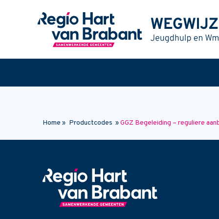
Naar hoofdinhoud
Home
»
Productcodes
»
GGZ Begeleiding – reguliere aan