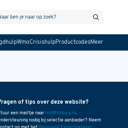
r
Zoek
gdhulp
Wmo
Crisishulp
Productcodes
Meer
Vragen of tips over deze website?
tuur een mailtje naar
hvb@tilburg.nl
.
ndersteuning nodig bij selectie aanbieder? Neem
ontact op met het
Regionale Expertiseteam
.