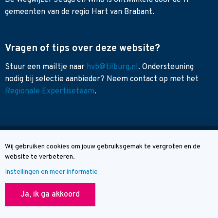
De Wegwijzer Jeugd en Wmo is ontwikkeld door de 11
gemeenten van de regio Hart van Brabant.
Vragen of tips over deze website?
Stuur een mailtje naar
hvb@tilburg.nl
. Ondersteuning
nodig bij selectie aanbieder? Neem contact op met het
Regionale Expertiseteam
.
Sitemap
Wij gebruiken cookies om jouw gebruiksgemak te vergroten en de
Cookie melding
Toegankelijkheid
website te verbeteren.
Contact
Instellingen en meer informatie
© Wegwijzer Hart van Brabant
Ja, ik ga akkoord