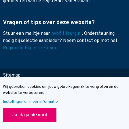
gemeenten van de regio Hart van Brabant.
Vragen of tips over deze website?
Stuur een mailtje naar
hvb@tilburg.nl
. Ondersteuning
nodig bij selectie aanbieder? Neem contact op met het
Regionale Expertiseteam
.
Sitemap
Toegankelijkheid
Wij gebruiken cookies om jouw gebruiksgemak te vergroten en de
Cookie melding
Contact
website te verbeteren.
Instellingen en meer informatie
© Wegwijzer Hart van Brabant
Ja, ik ga akkoord