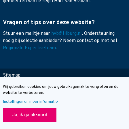
gemeenten van de regio Hart van Brabant.
Vragen of tips over deze website?
Stuur een mailtje naar
hvb@tilburg.nl
. Ondersteuning
nodig bij selectie aanbieder? Neem contact op met het
Regionale Expertiseteam
.
Sitemap
Toegankelijkheid
Wij gebruiken cookies om jouw gebruiksgemak te vergroten en de
Cookie melding
Contact
website te verbeteren.
Instellingen en meer informatie
© Wegwijzer Hart van Brabant
Ja, ik ga akkoord