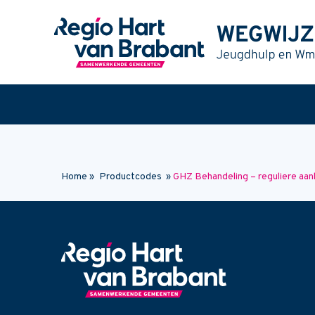
Naar hoofdinhoud
Home
»
Productcodes
»
GHZ Behandeling – reguliere aan