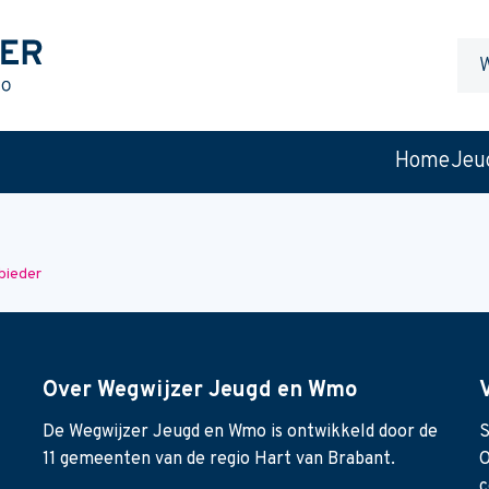
Waa
ben
je
naar
Home
Jeu
op
zoek
bieder
Over Wegwijzer Jeugd en Wmo
De Wegwijzer Jeugd en Wmo is ontwikkeld door de
S
11 gemeenten van de regio Hart van Brabant.
O
c