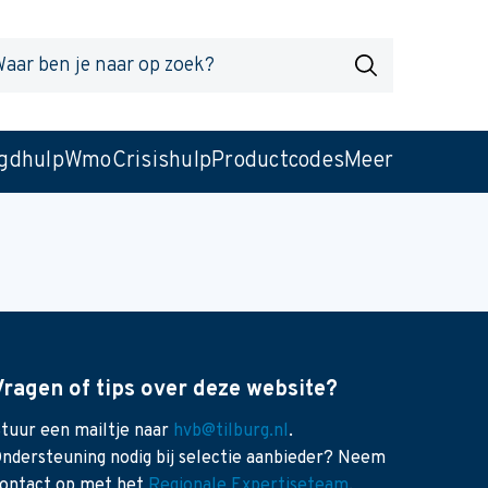
r
Zoek
gdhulp
Wmo
Crisishulp
Productcodes
Meer
Vragen of tips over deze website?
tuur een mailtje naar
hvb@tilburg.nl
.
ndersteuning nodig bij selectie aanbieder? Neem
ontact op met het
Regionale Expertiseteam
.