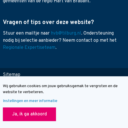
gemeenten van de regio Hart van Brabant.
Vragen of tips over deze website?
Stuur een mailtje naar
hvb@tilburg.nl
. Ondersteuning
nodig bij selectie aanbieder? Neem contact op met het
Regionale Expertiseteam
.
Sitemap
Toegankelijkheid
Wij gebruiken cookies om jouw gebruiksgemak te vergroten en de
Cookie melding
Contact
website te verbeteren.
Instellingen en meer informatie
© Wegwijzer Hart van Brabant
Ja, ik ga akkoord