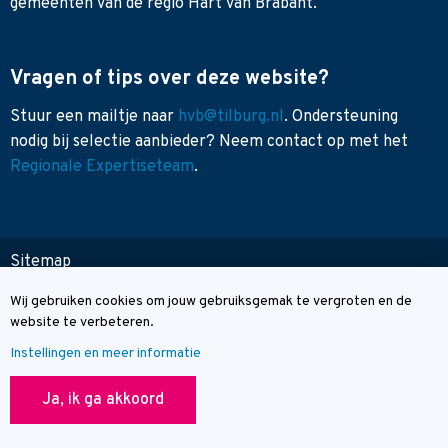
gemeenten van de regio Hart van Brabant.
Vragen of tips over deze website?
Stuur een mailtje naar
hvb@tilburg.nl
. Ondersteuning
nodig bij selectie aanbieder? Neem contact op met het
Regionale Expertiseteam
.
Sitemap
Toegankelijkheid
Wij gebruiken cookies om jouw gebruiksgemak te vergroten en de
Cookie melding
Contact
website te verbeteren.
Instellingen en meer informatie
© Wegwijzer Hart van Brabant
Ja, ik ga akkoord