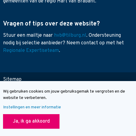
gemeenten van de regio Hart van Brabant.
Vragen of tips over deze website?
Stuur een mailtje naar
hvb@tilburg.nl
. Ondersteuning
nodig bij selectie aanbieder? Neem contact op met het
Regionale Expertiseteam
.
Sitemap
Toegankelijkheid
Wij gebruiken cookies om jouw gebruiksgemak te vergroten en de
Cookie melding
Contact
website te verbeteren.
Instellingen en meer informatie
© Wegwijzer Hart van Brabant
Ja, ik ga akkoord