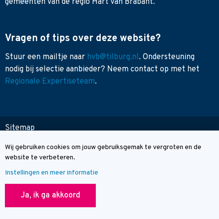
gemeenten van de regio Hart van Brabant.
Vragen of tips over deze website?
Stuur een mailtje naar
hvb@tilburg.nl
. Ondersteuning
nodig bij selectie aanbieder? Neem contact op met het
Regionale Expertiseteam
.
Sitemap
Toegankelijkheid
Wij gebruiken cookies om jouw gebruiksgemak te vergroten en de
Cookie melding
Contact
website te verbeteren.
Instellingen en meer informatie
© Wegwijzer Hart van Brabant
Ja, ik ga akkoord