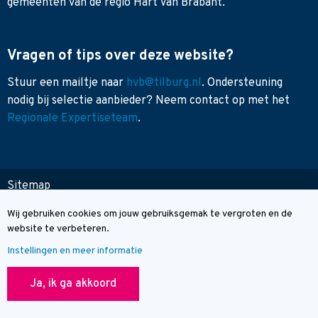
gemeenten van de regio Hart van Brabant.
Vragen of tips over deze website?
Stuur een mailtje naar
hvb@tilburg.nl
. Ondersteuning
nodig bij selectie aanbieder? Neem contact op met het
Regionale Expertiseteam
.
Sitemap
Toegankelijkheid
Wij gebruiken cookies om jouw gebruiksgemak te vergroten en de
Cookie melding
Contact
website te verbeteren.
Instellingen en meer informatie
© Wegwijzer Hart van Brabant
Ja, ik ga akkoord