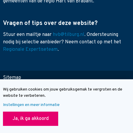
gemeenten van de regio Hart van Brabant.
Vragen of tips over deze website?
Stuur een mailtje naar
hvb@tilburg.nl
. Ondersteuning
nodig bij selectie aanbieder? Neem contact op met het
Regionale Expertiseteam
.
Sitemap
Toegankelijkheid
Wij gebruiken cookies om jouw gebruiksgemak te vergroten en de
Cookie melding
Contact
website te verbeteren.
Instellingen en meer informatie
© Wegwijzer Hart van Brabant
Ja, ik ga akkoord