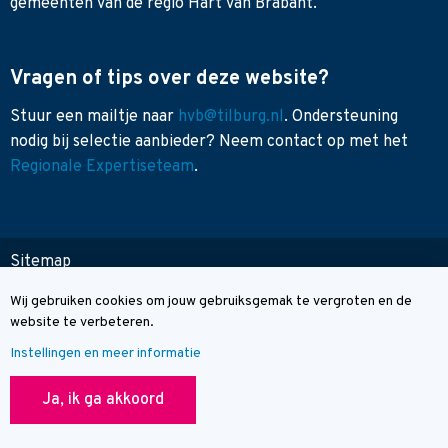
gemeenten van de regio Hart van Brabant.
Vragen of tips over deze website?
Stuur een mailtje naar
hvb@tilburg.nl
. Ondersteuning
nodig bij selectie aanbieder? Neem contact op met het
Regionale Expertiseteam
.
Sitemap
Toegankelijkheid
Wij gebruiken cookies om jouw gebruiksgemak te vergroten en de
Cookie melding
Contact
website te verbeteren.
Instellingen en meer informatie
© Wegwijzer Hart van Brabant
Ja, ik ga akkoord