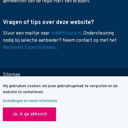
gemeenten van de regio Hart van Brabant.
Vragen of tips over deze website?
Stuur een mailtje naar
hvb@tilburg.nl
. Ondersteuning
nodig bij selectie aanbieder? Neem contact op met het
Regionale Expertiseteam
.
Sitemap
Toegankelijkheid
Wij gebruiken cookies om jouw gebruiksgemak te vergroten en de
Cookie melding
Contact
website te verbeteren.
Instellingen en meer informatie
© Wegwijzer Hart van Brabant
Ja, ik ga akkoord