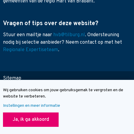
gemeenten van de regio Hart van Brabant.
Vragen of tips over deze website?
Stuur een mailtje naar
hvb@tilburg.nl
. Ondersteuning
nodig bij selectie aanbieder? Neem contact op met het
Regionale Expertiseteam
.
Sitemap
Toegankelijkheid
Wij gebruiken cookies om jouw gebruiksgemak te vergroten en de
Cookie melding
Contact
website te verbeteren.
Instellingen en meer informatie
© Wegwijzer Hart van Brabant
Ja, ik ga akkoord