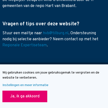
De Wegwijzer Jeugd en Wmo is ontwikkeld door de 11
gemeenten van de regio Hart van Brabant.
Vragen of tips over deze website?
Stuur een mailtje naar
hvb@tilburg.nl
. Ondersteuning
nodig bij selectie aanbieder? Neem contact op met het
Regionale Expertiseteam
.
Sitemap
Wij gebruiken cookies om jouw gebruiksgemak te vergroten en de
Cookie melding
Toegankelijkheid
website te verbeteren.
Contact
Instellingen en meer informatie
© Wegwijzer Hart van Brabant
Ja, ik ga akkoord