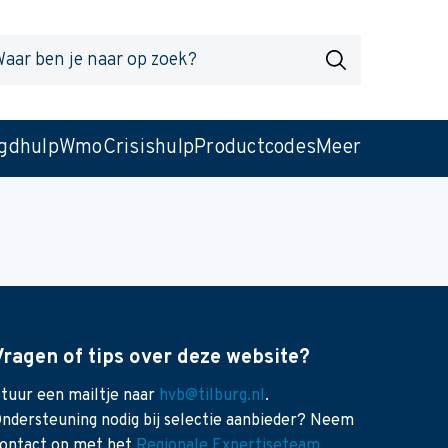
r
Zoek
gdhulp
Wmo
Crisishulp
Productcodes
Meer
Vragen of tips over deze website?
tuur een mailtje naar
hvb@tilburg.nl
.
ndersteuning nodig bij selectie aanbieder? Neem
ontact op met het
Regionale Expertiseteam
.