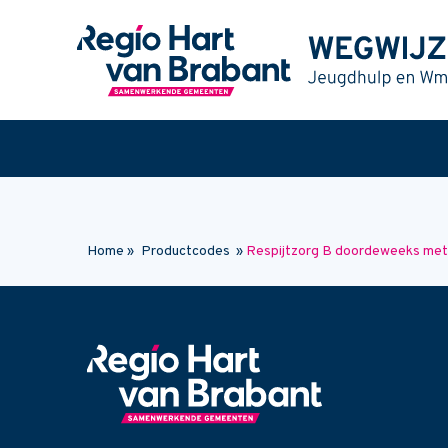
Naar hoofdinhoud
Home
»
Productcodes
»
Respijtzorg B doordeweeks met