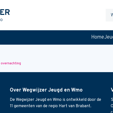
Waa
ben
je
naar
Home
Jeu
op
zoek
 overnachting
Over Wegwijzer Jeugd en Wmo
De Wegwijzer Jeugd en Wmo is ontwikkeld door de
S
11 gemeenten van de regio Hart van Brabant.
O
c