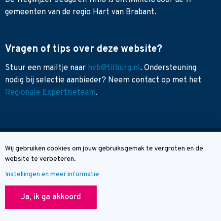
De Wegwijzer Jeugd en Wmo is ontwikkeld door de 11
gemeenten van de regio Hart van Brabant.
Vragen of tips over deze website?
Stuur een mailtje naar
hvb@tilburg.nl
. Ondersteuning
nodig bij selectie aanbieder? Neem contact op met het
Regionale Expertiseteam
.
Sitemap
Wij gebruiken cookies om jouw gebruiksgemak te vergroten en de
Cookie melding
Toegankelijkheid
website te verbeteren.
Contact
Instellingen en meer informatie
© Wegwijzer Hart van Brabant
Ja, ik ga akkoord