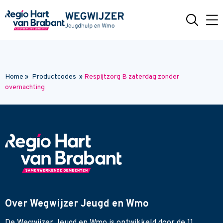
Naar hoofdinhoud
Home
»
Productcodes
»
Respijtzorg B zaterdag zonder
overnachting
Over Wegwijzer Jeugd en Wmo