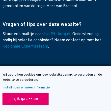
De Wegwijzer Jeugd en Wmo is ontwikkeld door de 11
gemeenten van de regio Hart van Brabant.
Vragen of tips over deze website?
Stuur een mailtje naar
hvb@tilburg.nl
. Ondersteuning
nodig bij selectie aanbieder? Neem contact op met het
Regionale Expertiseteam
.
Sitemap
Wij gebruiken cookies om jouw gebruiksgemak te vergroten en de
Cookie melding
Toegankelijkheid
website te verbeteren.
Contact
Instellingen en meer informatie
© Wegwijzer Hart van Brabant
Ja, ik ga akkoord