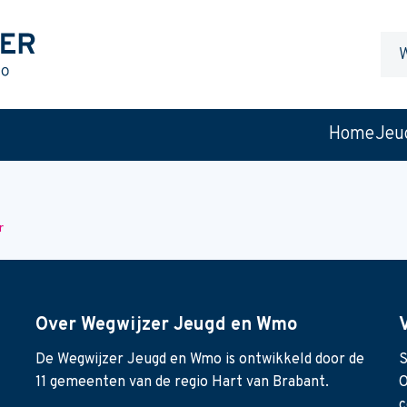
Waa
ben
je
naar
Home
Jeu
op
zoek
r
Over Wegwijzer Jeugd en Wmo
De Wegwijzer Jeugd en Wmo is ontwikkeld door de
S
11 gemeenten van de regio Hart van Brabant.
O
c