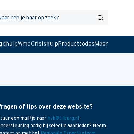
r
Zoek
gdhulp
Wmo
Crisishulp
Productcodes
Meer
Vragen of tips over deze website?
tuur een mailtje naar
hvb@tilburg.nl
.
ndersteuning nodig bij selectie aanbieder? Neem
ontact op met het
Regionale Expertiseteam
.