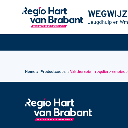
Naar hoofdinhoud
Home
»
Productcodes
»
Vaktherapie – reguliere aanbiede