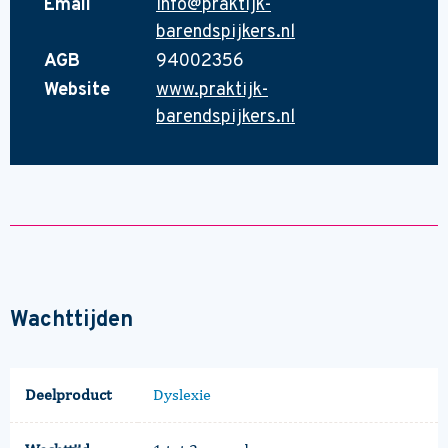
Email
info@praktijk-
barendspijkers.nl
AGB
94002356
Website
www.praktijk-
barendspijkers.nl
Wachttijden
Deelproduct
Dyslexie