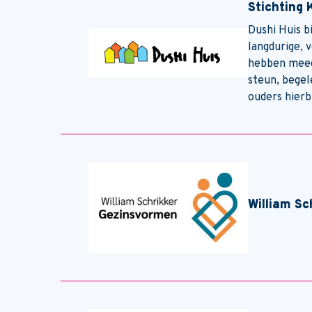
Stichting 
Dushi Huis b
langdurige, 
hebben meeg
steun, begel
ouders hierb
William Sc